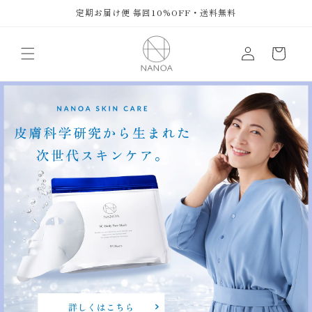
コンテ
定期お届け便 毎回10%OFF・送料無料
ンツに
ロ
進む
カ
グ
ー
イ
ト
ン