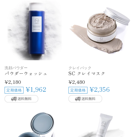
洗顔パウダー
クレイパック
パウダーウォッシュ
SC クレイマスク
通
¥2,180
通
¥2,480
常
常
¥1,962
¥2,356
定期価格
定期価格
価
価
格
格