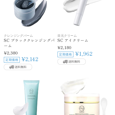
クレンジングバーム
目元クリーム
SC ブラッククレンジングバ
SC アイクリーム
ーム
通
¥2,180
常
通
¥2,380
¥1,962
定期価格
価
常
¥2,142
定期価格
格
価
格