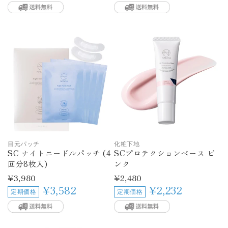
格
格
目元パッチ
化粧下地
SC ナイトニードルパッチ (4
SCプロテクションベース ピ
回分8枚入)
ンク
通
¥3,980
通
¥2,480
常
常
¥3,582
¥2,232
定期価格
定期価格
価
価
格
格