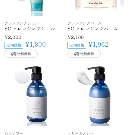
クレンジングジェル
クレンジングバーム
SC クレンジングジェル
SC クレンジングバーム
通
¥2,000
通
¥2,180
常
常
¥1,800
¥1,962
定期価格
定期価格
価
価
格
格
シャンプー
トリートメント