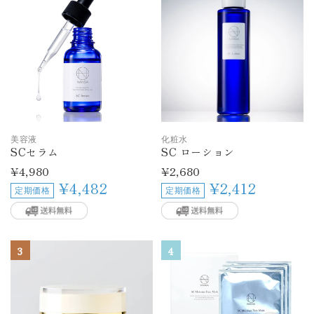
美容液
化粧水
SCセラム
SC ローション
通
¥4,980
通
¥2,680
常
常
¥4,482
¥2,412
定期価格
定期価格
価
価
格
格
3
4