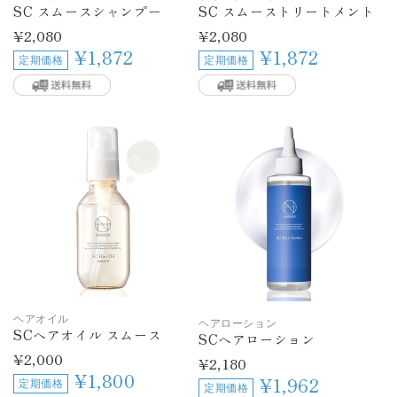
SC スムースシャンプー
SC スムーストリートメント
通
¥2,080
通
¥2,080
常
常
¥1,872
¥1,872
定期価格
定期価格
価
価
格
格
ヘアオイル
ヘアローション
SCヘアオイル スムース
SCヘアローション
通
¥2,000
通
¥2,180
常
¥1,800
常
¥1,962
定期価格
価
定期価格
価