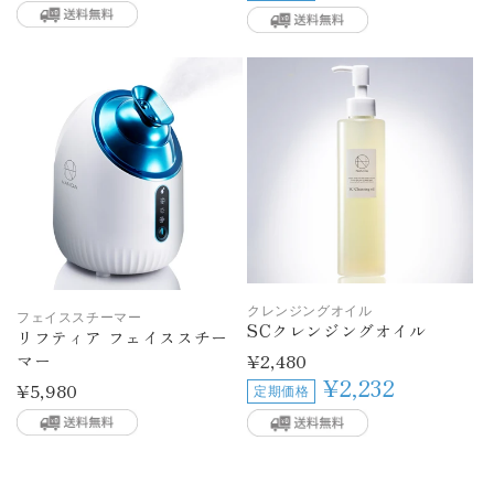
格
格
クレンジングオイル
フェイススチーマー
SCクレンジングオイル
リフティア フェイススチー
通
¥2,480
マー
常
¥2,232
通
¥5,980
定期価格
価
常
格
価
格