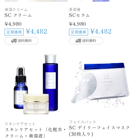
保湿クリーム
美容液
SC クリーム
SCセラム
通
¥4,980
通
¥4,980
常
常
¥4,482
¥4,482
定期価格
定期価格
価
価
格
格
フェイスパック
スキンケアセット
SC デイリーフェイスマスク
スキンケアセット（化粧水・
(30枚入り)
クリーム・美容液）