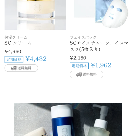
保湿クリーム
フェイスパック
SC クリーム
SCモイスチャーフェイスマ
スク(5枚入り)
通
¥4,980
常
通
¥2,180
¥4,482
定期価格
価
常
¥1,962
定期価格
格
価
格