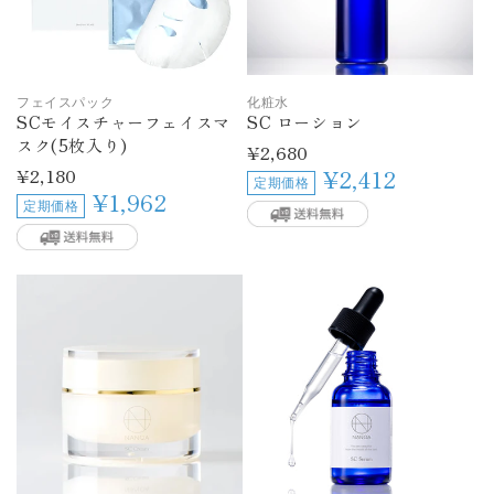
フェイスパック
化粧水
SCモイスチャーフェイスマ
SC ローション
スク(5枚入り)
通
¥2,680
常
通
¥2,180
¥2,412
定期価格
価
常
¥1,962
定期価格
格
価
格