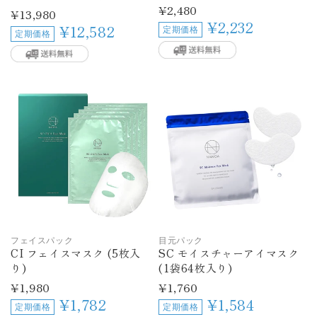
通
¥2,480
通
¥13,980
常
¥2,232
常
¥12,582
定期価格
価
定期価格
価
格
格
フェイスパック
目元パック
CI フェイスマスク (5枚入
SC モイスチャーアイマスク
り)
(1袋64枚入り)
通
¥1,980
通
¥1,760
常
常
¥1,782
¥1,584
定期価格
定期価格
価
価